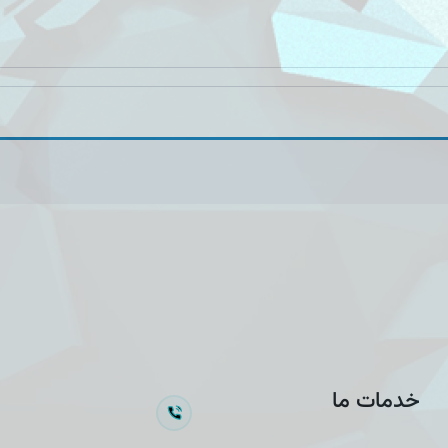
خدمات ما
سوالی دارید؟
09107889261
خدمات مونتاژ برد