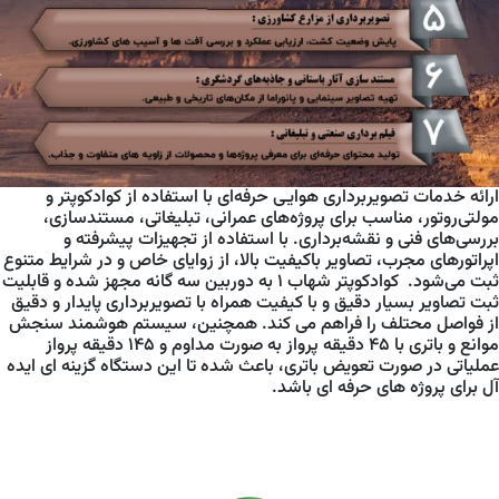
ارائه خدمات تصویربرداری هوایـی حرفه‌ای با استفاده از کوادکوپتر و
مولتی‌روتور، مناسب برای پروژه‌های عمرانی، تبلیغاتی، مستندسازی،
بررسی‌های فنی و نقشه‌برداری. با استفاده از تجهیزات پیشرفته و
اپراتورهای مجرب، تصاویر باکیفیت بالا، از زوایای خاص و در شرایط متنوع
ثبت می‌شود. کوادکوپتر شهاب 1 به دوربین سه گانه مجهز شده و قابلیت
ثبت تصاویر بسیار دقیق و با کیفیت همراه با تصویربرداری پایدار و دقیق
از فواصل محتلف را فراهم می کند. همچنین، سیستم هوشمند سنجش
موانع و باتری با 45 دقیقه پرواز به صورت مداوم و 145 دقیقه پرواز
عملیاتی در صورت تعویض باتری، باعث شده تا این دستگاه گزینه ای ایده
آل برای پروژه های حرفه ای باشد.