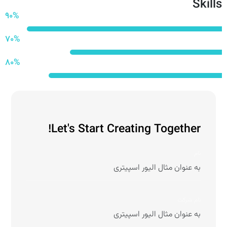
Skills
90%
Industry
70%
Work Ability
80%
Construction
Let's Start Creating Together!
نام
نام شرکت