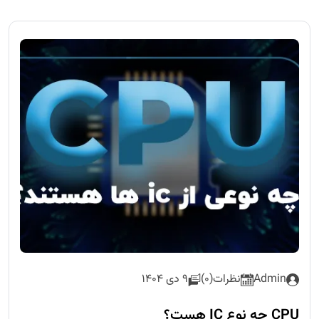
Admin
نظرات(0)
9 دی 1404
CPU چه نوع IC هست؟