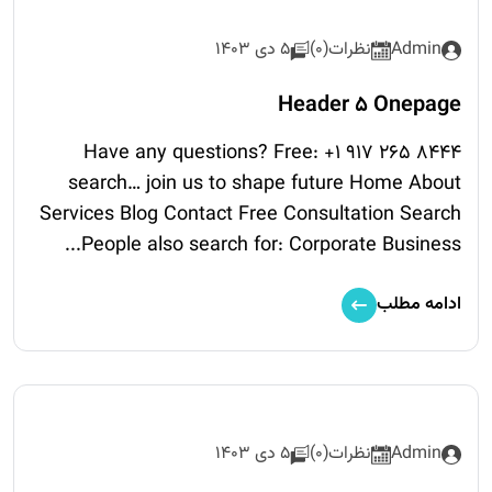
Admin
نظرات(0)
5 دی 1403
Header 5 Onepage
Have any questions? Free: +1 917 265 8444
search… join us to shape future Home About
Services Blog Contact Free Consultation Search
People also search for: Corporate Business...
ادامه مطلب
Admin
نظرات(0)
5 دی 1403