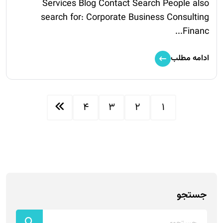
Services Blog Contact Search People also
search for: Corporate Business Consulting
Financ...
ادامه مطلب
4
3
2
1
جستجو