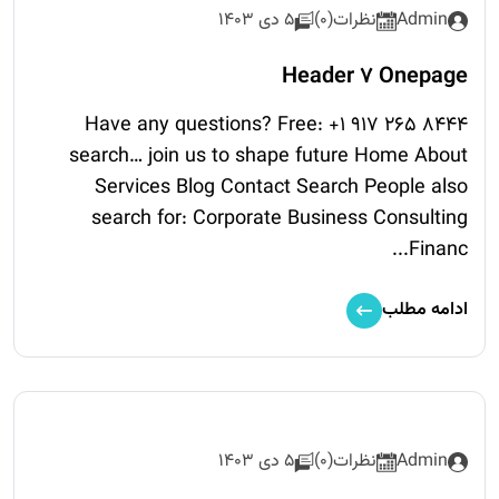
Admin
نظرات(0)
5 دی 1403
Header 7 Onepage
Have any questions? Free: +1 917 265 8444
search… join us to shape future Home About
Services Blog Contact Search People also
search for: Corporate Business Consulting
Financ...
ادامه مطلب
Admin
نظرات(0)
5 دی 1403